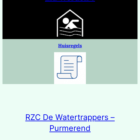
Huisregels
RZC De Watertrappers –
Purmerend