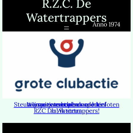
R.Z.C. De
Watertrappers
Anno 1974
Wij sparen voor een sportief teamuitje met al onze leden.
Steun onze zwemclub door hier loten te kopen.
RZC De Watertrappers!
Ja, ik steun